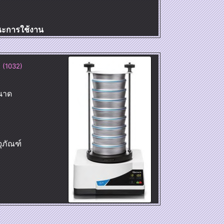
ษณะการใช้งาน
 (1032)
นาด
ุภัณฑ์